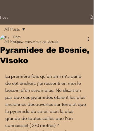
Post
All Posts
Dom
All Posts
11 janv. 2019
2 min de lecture
Pyramides de Bosnie,
News
Visoko
La première fois qu’un ami m’a parlé 
de cet endroit, j’ai ressenti en moi le 
besoin d’en savoir plus. Ne disait-on 
pas que ces pyramides étaient les plus 
anciennes découvertes sur terre et que 
la pyramide du soleil était la plus 
grande de toutes celles que l’on 
connaissait ( 270 mètres) ?