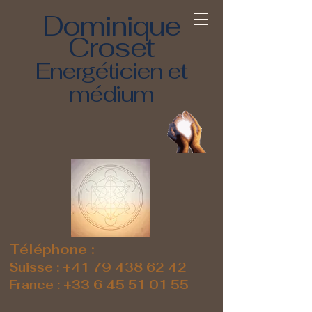
Dominique
Croset
Energéticien et
médium
Téléphone :
Suisse :
+41 79 438 62 42
France :
+33 6 45 51 01 55