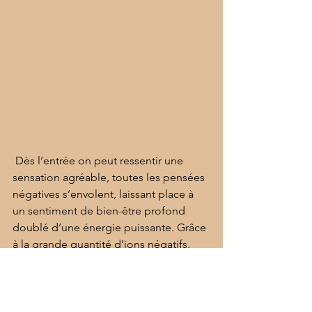
 Dès l’entrée on peut ressentir une 
sensation agréable, toutes les pensées 
négatives s’envolent, laissant place à 
un sentiment de bien-être profond 
doublé d’une énergie puissante. Grâce 
à la grande quantité d’ions négatifs, 
notre corps se régénère beaucoup 
plus rapidement et améliore 
considérablement notre état de santé, 
faisant disparaître de nombreuses 