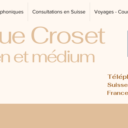
léphoniques
Consultations en Suisse
Voyages - Cou
ue Croset
en et médium
Télép
Suisse
France