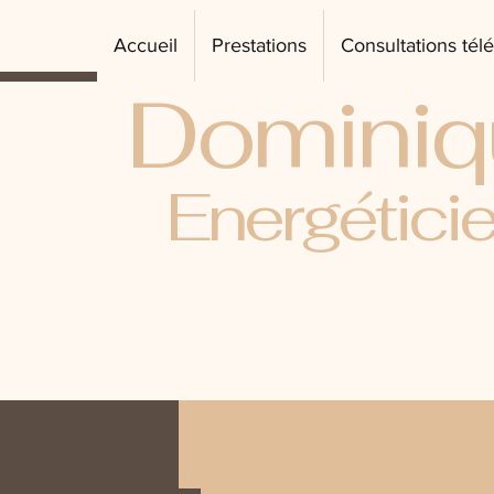
Accueil
Prestations
Consultations té
Dominiq
Energétici
All Posts
News