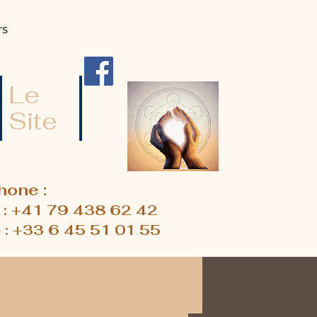
rs
Le
Site
hone :
 : +41 79 438 62 42
 : +33 6 45 51 01 55