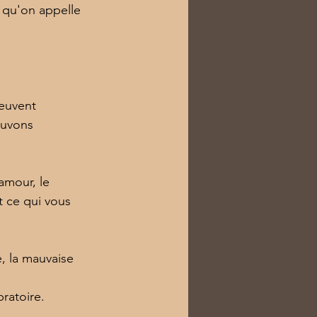
 qu'on appelle 
peuvent 
ouvons 
’amour, le 
t ce qui vous 
e, la mauvaise 
bratoire.