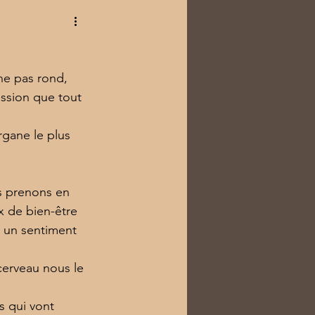
ne pas rond, 
ession que tout 
organe le plus 
us prenons en 
 de bien-être 
t un sentiment 
cerveau nous le 
 qui vont 