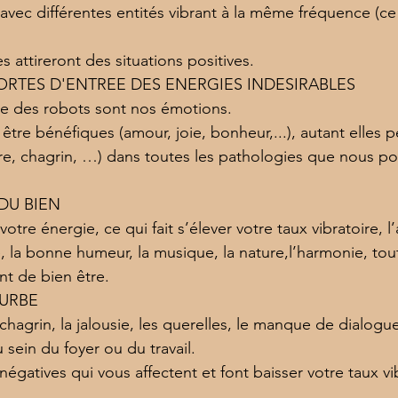
avec différentes entités vibrant à la même fréquence (ce
 attireront des situations positives.
RTES D'ENTREE DES ENERGIES INDESIRABLES
ue des robots sont nos émotions.
être bénéfiques (amour, joie, bonheur,...), autant elles 
lère, chagrin, …) dans toutes les pathologies que nous p
DU BIEN
otre énergie, ce qui fait s’élever votre taux vibratoire, l
, la bonne humeur, la musique, la nature,l’harmonie, tou
nt de bien être.
TURBE
e chagrin, la jalousie, les querelles, le manque de dialogu
u sein du foyer ou du travail.
égatives qui vous affectent et font baisser votre taux vi