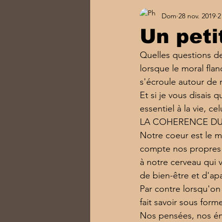
Dom
28 nov. 2019
2
Un peti
Quelles questions d
lorsque le moral flan
s'écroule autour de 
Et si je vous disais q
essentiel à la vie, ce
LA COHERENCE DU CO
Notre coeur est le mo
compte nos propres b
à notre cerveau qui 
de bien-être et d'ap
Par contre lorsqu'on 
fait savoir sous for
Nos pensées, nos ém